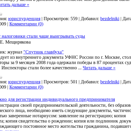
итать дальше »
рия:
юриспурденция
|
Просмотров:
559
|
Добавил:
bezdelniki
|
Дата
009
|
Комментарии (0)
 налоговики стали чаще выигрывать суды
 Е. Мещирякова
ик: журнал
"Спутник главбуха"
едует из внутреннего документа УФНС России по г. Москве, сто
торы за 9 месяцев 2008 года одержали победы в 87 процентах су
. Инспекторы стали более качественно
...
Читать дальше »
рия:
юриспурденция
|
Просмотров:
501
|
Добавил:
bezdelniki
|
Дата
009
|
Комментарии (0)
жно для регистрации индивидуального предпринимателя
гистрации своей предпринимательской деятельности, без образо
еского лица, необходимо иметь следующие документы, частичн
тью заверенные нотариусом: заявление на регистрацию; копия
та; копия свидетельства о рождении; копия или подлинник докум
рждающего постоянное место жительства гражданина, подавшего