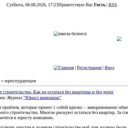
Суббота, 08.08.2026, 17:23
Приветствую Вас
Гость
|
RSS
школа бизнеса
Главная
|
Регистрация
|
Вход
»
юриспурденция
 строительство. Как не остаться без квартиры и без денег
ик: Журнал
"Юрист компании"
з проблем, которые принес с собой кризис – замораживание объе
ого строительства. Многие рискуют остаться без квартир. За со
ратятся к юристу компании.
договору участия в долевом строительстве мой дом должны были 