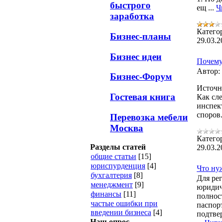
быстрого
ещ
...
Ч
заработка
Катего
Бизнес-планы
29.03.2
Бизнес идеи
Почему
Автор:
Бизнес-Форум
Источн
Гостевая книга
Как сл
инспек
споров
Перевозка мебели
Москва
Катего
Разделы статей
29.03.2
общие статьи
[15]
юриспурденция
[4]
Что ну
бухгалтерия
[8]
Для ре
менеджмент
[9]
юридич
финансы
[11]
полнос
частые ошибки при
паспор
введении бизнеса
[4]
подтве
Наш опрос