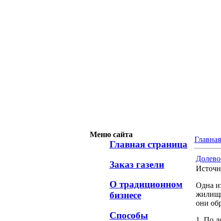
Меню сайта
Главная
Главная страница
Долевое
Заказ газели
Источн
О традиционном
Одна и
жилищн
бизнесе
они об
Способы
1. По 