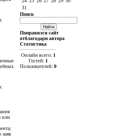
24
25
26
27
28
29
30
31
Поиск
:
Понравился сайт
отблагодари автора
Статистика
Онлайн всего:
1
личные
Гостей:
1
дебных
Пользователей:
0
:
вания
о или
ента;
 заяв