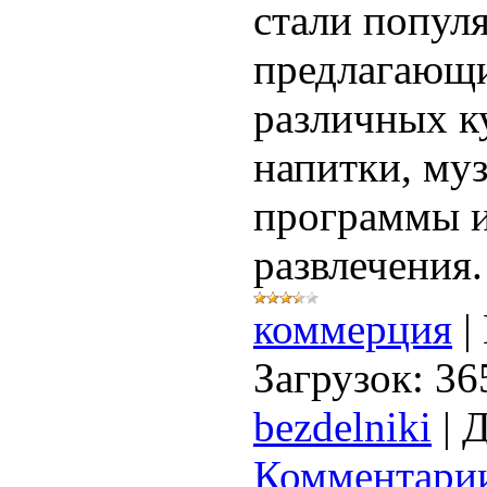
стали попул
предлагающи
различных к
напитки, му
программы и
развлечения.
коммерция
|
Загрузок:
36
bezdelniki
|
Д
Комментарии