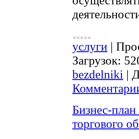
осуществлять
деятельност
услуги
|
Про
Загрузок:
52
bezdelniki
|
Д
Комментарии
Бизнес-план
торгового о