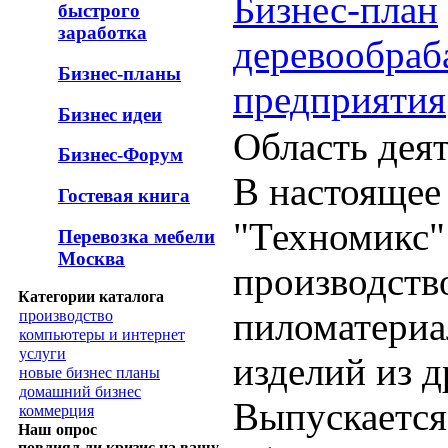
Бизнес-план
быстрого
заработка
деревообра
Бизнес-планы
предприятия
Бизнес идеи
Область дея
Бизнес-Форум
В настоящее
Гостевая книга
"Техномикс"
Перевозка мебели
Москва
производств
Категории каталога
пиломатериа
производство
компьютеры и интернет
услуги
изделий из 
новые бизнес планы
домашний бизнес
Выпускается
коммерция
Наш опрос
повлиял ли кризис на вашу