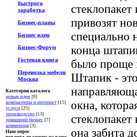
быстрого
стеклопакет 
заработка
привозят нов
Бизнес-планы
специально 
Бизнес идеи
конца штапи
Бизнес-Форум
Гостевая книга
было проще 
Перевозка мебели
Штапик - это
Москва
направляюща
Категории каталога
новые идеи
[9]
окна, котора
компьютеры и интернет
[15]
услуги
[25]
производство
[13]
стеклопакет 
домашний бизнес
[7]
коммерция
[3]
она забита д
Наш опрос
повлиял ли кризис на вашу