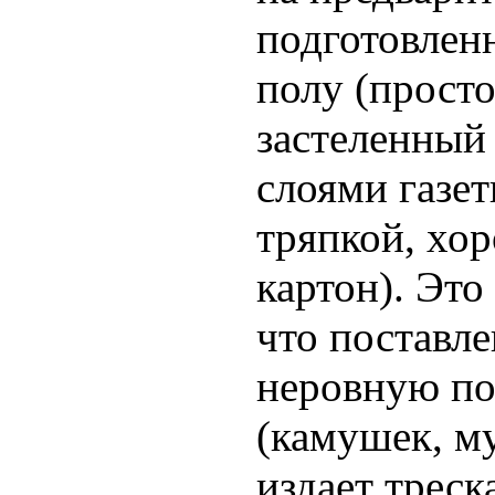
подготовлен
полу (просто
застеленный
слоями газет
тряпкой, хо
картон). Это
что поставле
неровную по
(камушек, му
издает трес