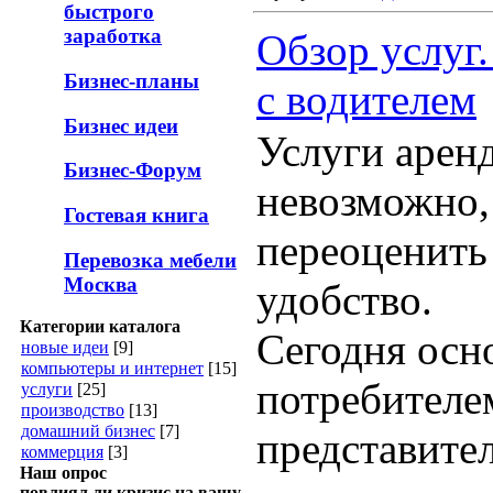
быстрого
заработка
Обзор услуг
Бизнес-планы
с водителем
Бизнес идеи
Услуги арен
Бизнес-Форум
невозможно,
Гостевая книга
переоценить
Перевозка мебели
Москва
удобство.
Категории каталога
Сегодня ос
новые идеи
[9]
компьютеры и интернет
[15]
потребителе
услуги
[25]
производство
[13]
домашний бизнес
[7]
представител
коммерция
[3]
Наш опрос
повлиял ли кризис на вашу