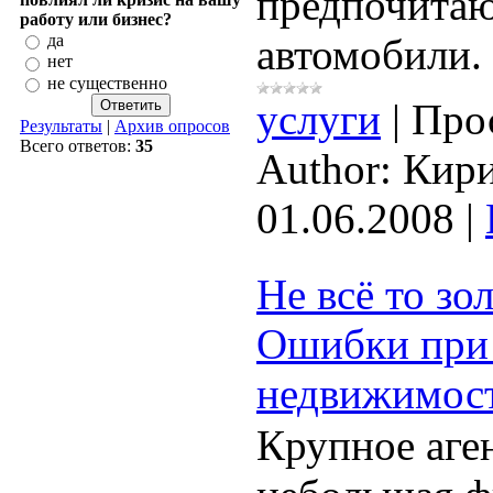
предпочита
работу или бизнес?
да
автомобили.
нет
не существенно
услуги
|
Про
Результаты
|
Архив опросов
Всего ответов:
35
Author:
Кир
01.06.2008
|
Не всё то зол
Ошибки при 
недвижимос
Крупное аге