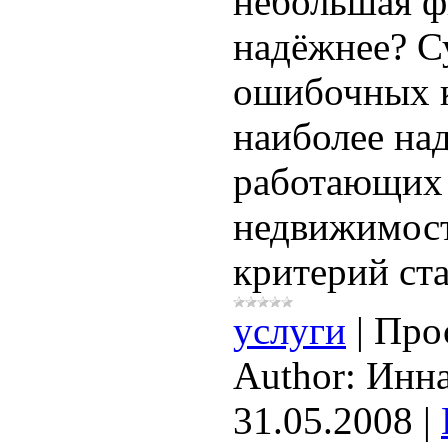
небольшая ф
надёжнее? С
ошибочных 
наиболее на
работающих 
недвижимос
критерий ст
услуги
|
Про
Author:
Инн
31.05.2008
|